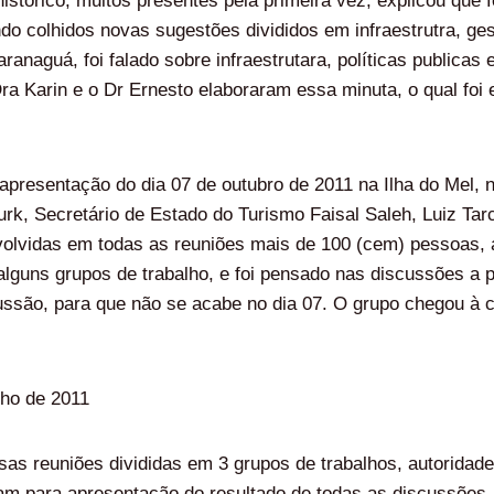
stórico, muitos presentes pela primeira vez, explicou que f
o colhidos novas sugestões divididos em infraestrutra, gestão
anaguá, foi falado sobre infraestrutara, políticas publicas 
ra Karin e o Dr Ernesto elaboraram essa minuta, o qual foi 
a apresentação do dia 07 de outubro de 2011 na Ilha do Mel,
rk, Secretário de Estado do Turismo Faisal Saleh, Luiz Tarcí
nvolvidas em todas as reuniões mais de 100 (cem) pessoas,
alguns grupos de trabalho, e foi pensado nas discussões a 
ssão, para que não se acabe no dia 07. O grupo chegou à co
lho de 2011
s reuniões divididas em 3 grupos de trabalhos, autoridades
m para apresentação do resultado de todas as discussões.