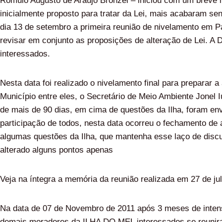
Rômulo Augusto de Araújo Bronzel – iniciou com um breve hi
inicialmente proposto para tratar da Lei, mais acabaram send
dia 13 de setembro a primeira reunião de nivelamento em Par
revisar em conjunto as proposições de alteração de Lei. A D
interessados.
Nesta data foi realizado o nivelamento final para preparar 
Município entre eles, o Secretário de Meio Ambiente Jonel Iu
de mais de 90 dias, em cima de questões da Ilha, foram e
participação de todos, nesta data ocorreu o fechamento de 
algumas questões da Ilha, que mantenha esse laço de discu
alterado alguns pontos apenas
Veja na íntegra a memória da reunião realizada em 27 de ju
Na data de 07 de Novembro de 2011 após 3 meses de intensa
demais moradores da ILHA DO MEL interessados se reunira