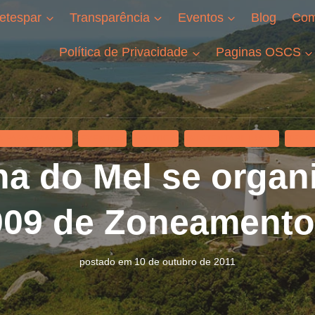
etespar
Transparência
Eventos
Blog
Com
Política de Privacidade
Paginas OSCS
 PARA AMANHÃ
EVENTOS
POLÍTICA
SUSTENTABILIDADE
TERC
ha do Mel se organi
2009 de Zoneamento 
postado em
10 de outubro de 2011