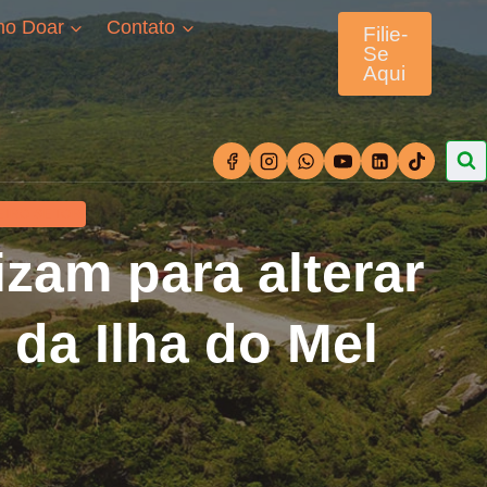
o Doar
Contato
Filie-
Se
Aqui
EIRO SETOR
zam para alterar
da Ilha do Mel