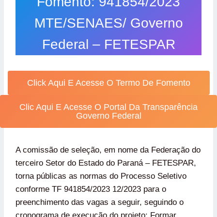
Fomento: 941854/2023
MTE/SENAES/ Governo
Federal – FETESPAR
Click Aqui E Acesse O Termo De Fomento
Clic Aqui E Acesse O Portal Da Transparência
Governo Federal
A comissão de seleção, em nome da Federação do
terceiro Setor do Estado do Paraná – FETESPAR,
torna públicas as normas do Processo Seletivo
conforme TF 941854/2023 12/2023 para o
preenchimento das vagas a seguir, seguindo o
cronograma de execução do projeto: Formar,