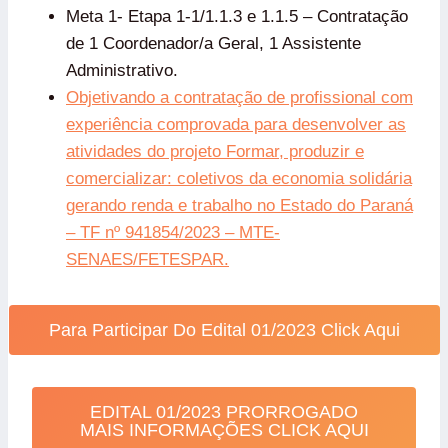
Meta 1- Etapa 1-1/1.1.3 e 1.1.5 – Contratação
de 1 Coordenador/a Geral, 1 Assistente
Administrativo.
Objetivando a contratação de profissional com
experiência comprovada para desenvolver as
atividades do projeto Formar, produzir e
comercializar: coletivos da economia solidária
gerando renda e trabalho no Estado do Paraná
– TF nº 941854/2023 – MTE-
SENAES/FETESPAR.
Para Participar Do Edital 01/2023 Click Aqui
EDITAL 01/2023 PRORROGADO
MAIS INFORMAÇÕES CLICK AQUI