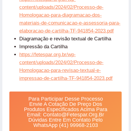
content/uploads/2024/02/Processo-de-
Homologacao-para-diagramacao-dos-
materiais-de-comunicacao-e-assessoria-para-
elaboracao-de-cartilha-TF-941854-2023.pdf
Diagramação e revisão textual de Cartilha
Impressão da Cartilha
https://fetespar.org.br/wp-
content/uploads/2024/02/Processo-de-
Homologacao-para-revisao-textual-e-
impressao-de-cartilha-TF-941854-2023.pdf
Para Participar Desse Processo
Envie A Cotação De Preço Dos
Produtos Especificados Acima Para
Email: Contato@fetespar.org.br
Dúvidas Entre Em Contato Pelo
WhatsApp (41) 99968-2103