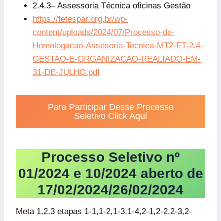
2.4.3– Assessoria Técnica oficinas Gestão
https://fetespar.org.br/wp-
content/uploads/2024/07/Processo-de-
Homologacao-Assesoria-Tecnica-MT2-ET-2.4-
GESTAO-E-ORGANIZACAO-REALIADO-EM-
31-DE-JULHO.pdf
Para Participar Desse Processo
Seletivo Click Aqui
Processo Seletivo nº
01/202
4 e 10/2024 aberto de
17/02/2024/26/02/2024
Meta 1,2,3 etapas 1-1,1-2,1-3,1-4,2-1,2-2,2-3,2-