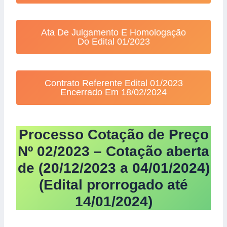
Ata De Julgamento E Homologação
Do Edital 01/2023
Contrato Referente Edital 01/2023
Encerrado Em 18/02/2024
Process
o Cotação de Preço
Nº 02/2023 – Cotação aberta
de (20/12/2023 a 04/01/2024)
(Edital prorrogado até
14/01/2024)