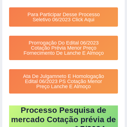
Para Participar Desse Processo
Seletivo 06/2023 Click Aqui
Prorrogação Do Edital 06/2023
Cotação Prévia Menor Preço
Fornecimento De Lanche E Almoço
Ata De Julgamneto E Homologação
Edital 06/2023 PS Cotação Menor
Preço Lanche E Almoço
Processo Pesquisa de
mercado Cotação prévia de