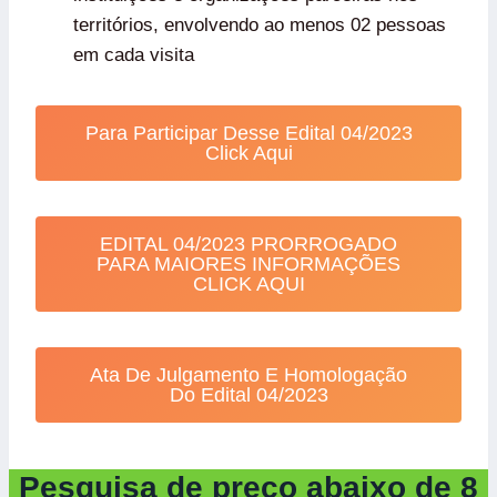
territórios, envolvendo ao menos 02 pessoas
em cada visita
Para Participar Desse Edital 04/2023
Click Aqui
EDITAL 04/2023 PRORROGADO
PARA MAIORES INFORMAÇÕES
CLICK AQUI
Ata De Julgamento E Homologação
Do Edital 04/2023
Pesquisa de preço abaixo de 8