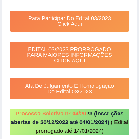
Para Participar Do Edital 03/2023
Click Aqui
EDITAL 03/2023 PRORROGADO
PARA MAIORES INFORMAÇÕES
CLICK AQUI
Ata De Julgamento E Homologação
Do Edital 03/2023
Processo Seletivo nº 04/20
23 (inscrições
abertas de 20/12/2023 até 04/01/2024)
( Edital
prorrogado até 14/01/2024)