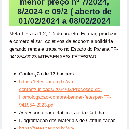
menor preço nº 7/2024,
8/2024 e 09/2 ( aberto de
01/02/2024 a 08/02/2024
Meta 1 Etapa 1.2, 1.5 do projeto. Formar, produzir
e comercializar: coletivos da economia solidária
gerando renda e trabalho no Estado do Paraná.TF-
941854/2023 MTE/SENAES/ FETESPAR
Confecção de 12 banners
https://fetespar.org.br/wp-
content/uploads/2024/02/Processo-de-
Homologacao-compra-banner-fetespar-TF-
941854-2023.pdf
Assessoria para elaboração da Cartilha
Diagramação dos Materiais de Comunicação
https://fetespar.org.br/wp-