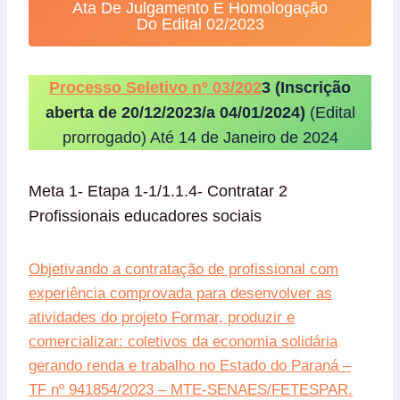
Ata De Julgamento E Homologação
Do Edital 02/2023
Processo Seletivo nº 03/202
3 (Inscrição
aberta de 20/12/2023/a 04/01/2024)
(Edital
prorrogado) Até 14 de Janeiro de 2024
Meta 1- Etapa 1-1/1.1.4- Contratar 2
Profissionais educadores sociais
Objetivando a contratação de profissional com
experiência comprovada para desenvolver as
atividades do projeto Formar, produzir e
comercializar: coletivos da economia solidária
gerando renda e trabalho no Estado do Paraná –
TF nº 941854/2023 – MTE-SENAES/FETESPAR.