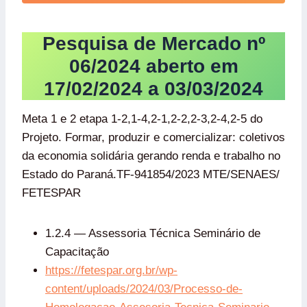
Pesquisa de Mercado nº
06/202
4 aberto em
17/02/2024 a 03/03/2024
Meta 1 e 2 etapa 1-2,1-4,2-1,2-2,2-3,2-4,2-5 do
Projeto. Formar, produzir e comercializar: coletivos
da economia solidária gerando renda e trabalho no
Estado do Paraná.TF-941854/2023 MTE/SENAES/
FETESPAR
1.2.4 — Assessoria Técnica Seminário de
Capacitação
https://fetespar.org.br/wp-
content/uploads/2024/03/Processo-de-