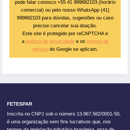
pode falar conosco +55 41 999682103 (horário
comercial) ou pelo nosso WhatsApp (41)
999682103 para dúvidas, sugestões ou caso
precise cancelar sua doação.
Este site é protegido por reCAPTCHA e
a
política de privacidade
e os
termos de
serviço
do Google se aplicam.
FETESPAR
Inscrita no CNPJ sob o número 13.967.562/0001-50,
é uma organização sem fins lucrativos que, nos
termos da legislação tributária brasileira, goza de