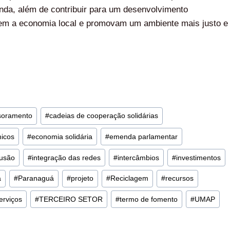
enda, além de contribuir para um desenvolvimento
onem a economia local e promovam um ambiente mais justo e
soramento
#
cadeias de cooperação solidárias
micos
#
economia solidária
#
emenda parlamentar
lusão
#
integração das redes
#
intercâmbios
#
investimentos
á
#
Paranaguá
#
projeto
#
Reciclagem
#
recursos
erviços
#
TERCEIRO SETOR
#
termo de fomento
#
UMAP