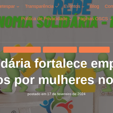
etespar
Transparência
Eventos
Blog
Com
Política de Privacidade
Paginas OSCS
ECONOMIA SOLIDÁRIA
SUSTENTABILIDADE
TERCEIRO SETOR
dária fortalece e
os por mulheres n
postado em
17 de fevereiro de 2024