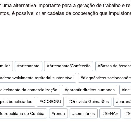
 uma alternativa importante para a geração de trabalho e r
entos, é possível criar cadeias de cooperação que impulsi
miliar
#
artesanato
#
Artesanato/Confecção
#
Bases de Asses
#
desenvolvimento territorial sustentável
#
diagnósticos socioeconô
rtalecimento da comercialização
#
garantir direitos humanos
#
inc
pios beneficiados
#
ODS/ONU
#
Oriovisto Guimarães
#
paran
etropolitana de Curitiba
#
renda
#
seminários
#
SENAE
#
S