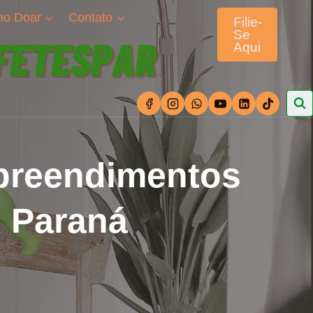
o Doar
Contato
Filie-
Se
Aqui
mpreendimentos
o Paraná