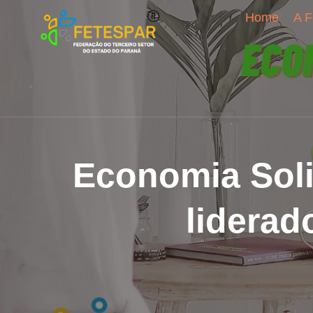
Home
A F
Economia Soli
liderad