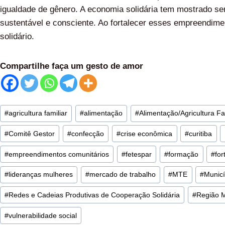
igualdade de gênero. A economia solidária tem mostrado ser
sustentável e consciente. Ao fortalecer esses empreendim
solidário.
Compartilhe faça um gesto de amor
#
agricultura familiar
#
alimentação
#
Alimentação/Agricultura Fa
#
Comitê Gestor
#
confecção
#
crise econômica
#
curitiba
#
empreendimentos comunitários
#
fetespar
#
formação
#
fo
#
lideranças mulheres
#
mercado de trabalho
#
MTE
#
Municí
#
Redes e Cadeias Produtivas de Cooperação Solidária
#
Região M
#
vulnerabilidade social