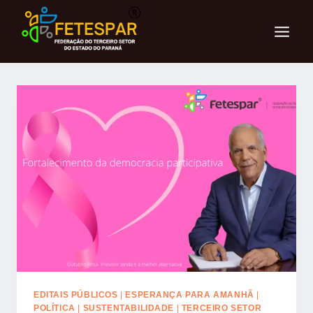
EDITAIS PÚBLICOS
|
ESPERANÇA PARA AMANHÃ
|
POLÍTICA
|
SUSTENTABILIDADE
|
TERCEIRO SETOR