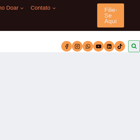
o Doar
Contato
Filie-
Se
Aqui