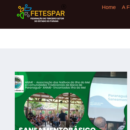
Home
A F