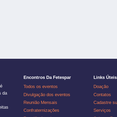
Encontros Da Fetespar
Links Úteis
 é
Todos os eventos
Doação
s da
Divulgação dos eventos
Contatos
m
Reunião Mensais
Cadastre s
eitas
Confraternizações
Serviços