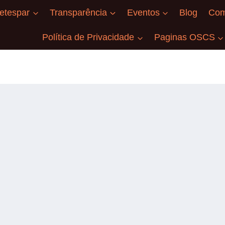
etespar
Transparência
Eventos
Blog
Com
Política de Privacidade
Paginas OSCS