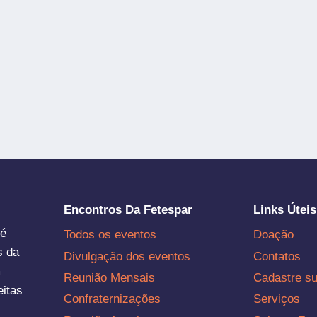
Encontros Da Fetespar
Links Úteis
 é
Todos os eventos
Doação
s da
Divulgação dos eventos
Contatos
m
Reunião Mensais
Cadastre s
eitas
Confraternizações
Serviços