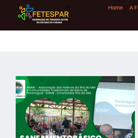
Home
A F