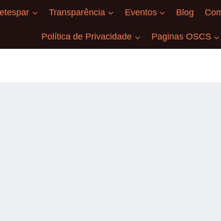
etespar
Transparência
Eventos
Blog
Com
Política de Privacidade
Paginas OSCS