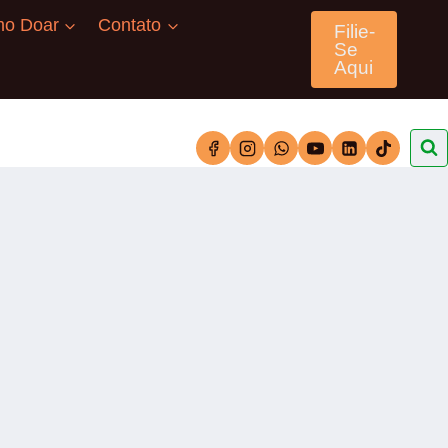
o Doar
Contato
Filie-
Se
Aqui