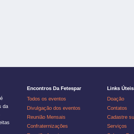
Encontros Da Fetespar
Links Úteis
 é
Todos os eventos
Doação
s da
Divulgação dos eventos
Contatos
m
Reunião Mensais
Cadastre s
eitas
Confraternizações
Serviços