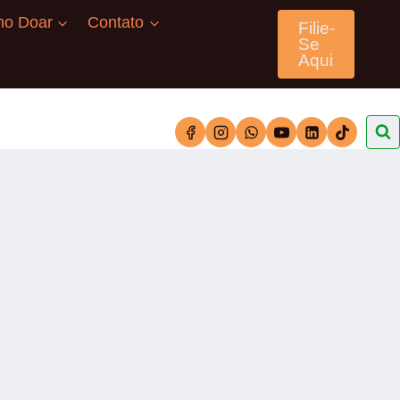
o Doar
Contato
Filie-
Se
Aqui