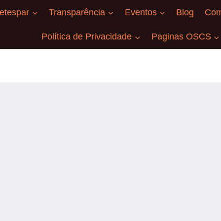
etespar
Transparência
Eventos
Blog
Com
Política de Privacidade
Paginas OSCS