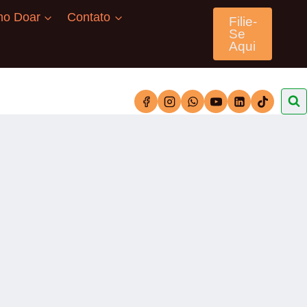
o Doar
Contato
Filie-
Se
Aqui