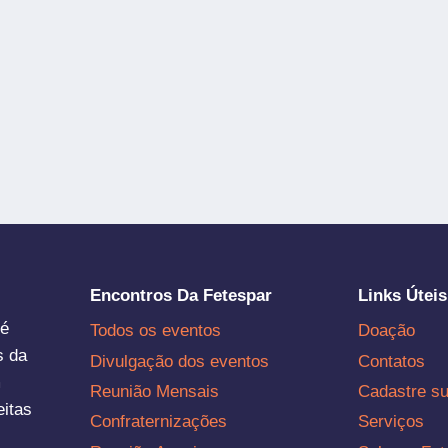
Encontros Da Fetespar
Links Úteis
 é
Todos os eventos
Doação
s da
Divulgação dos eventos
Contatos
m
Reunião Mensais
Cadastre s
eitas
Confraternizações
Serviços