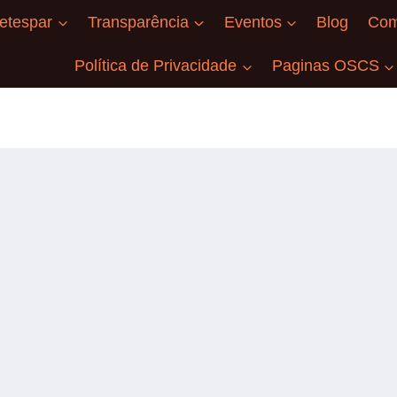
etespar
Transparência
Eventos
Blog
Com
Política de Privacidade
Paginas OSCS