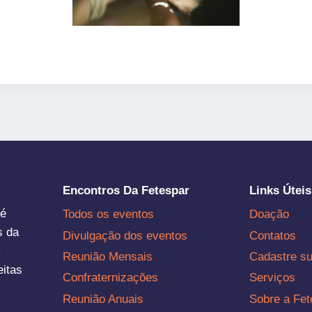
Encontros Da Fetespar
Links Úteis
 é
Todos os eventos
Doação
s da
Divulgação dos eventos
Contatos
m
Reunião Mensais
Cadastre s
eitas
Confraternizações
Serviços
Reunião Anuais
Sobre a Fet