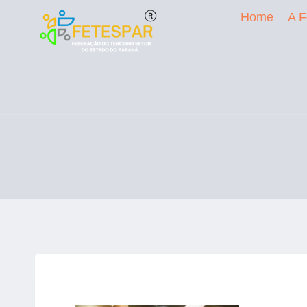
Home
A F