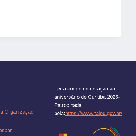
Feira em comemoração ao
aniversário de Curitiba 2026-
Patrocinada
ua Organização
pela:
https://www.itaipu.gov.br/
espar