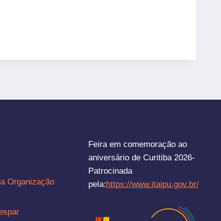
Feira em comemoração ao
aniversário de Curitiba 2026-
Patrocinada
ua Organização
pela:
https://www.itaipu.gov.br/
espar