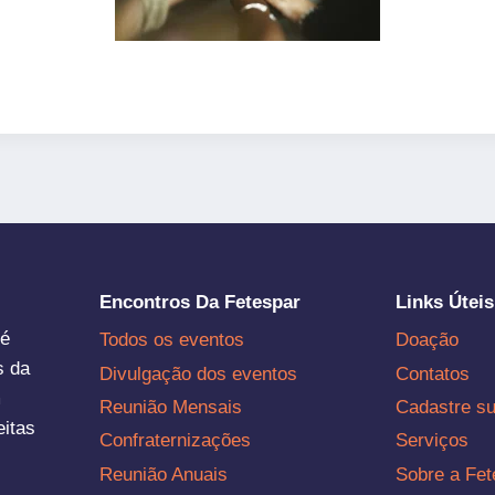
Encontros Da Fetespar
Links Úteis
 é
Todos os eventos
Doação
s da
Divulgação dos eventos
Contatos
m
Reunião Mensais
Cadastre s
eitas
Confraternizações
Serviços
Reunião Anuais
Sobre a Fet