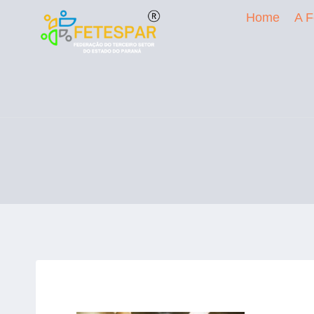
Home
A F